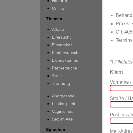
Honorar
Online
Behandl
Themen
Praxis:
Affaire
Ort: 40
Eifersucht
Terminv
Einsamkeit
Kinderwunsch
Liebeskummer
*) Pflichtfe
Partnersuche
Klient
Streit
Vorname /
Trennung
Anorgasmie
Straße / 
Lustlosigkeit
Vaginismus
Postleitzahl
Sex im Alter
Sprachen
Mail-Adres