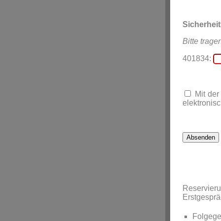
Sicherhei
Bitte trage
401834:
Mit der
elektronisc
Reservier
Erstgespr
Folgege