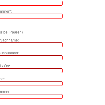
ummer*:
r bei Paaren)
 Nachname:
Hausnummer:
 / Ort:
se:
ummer: