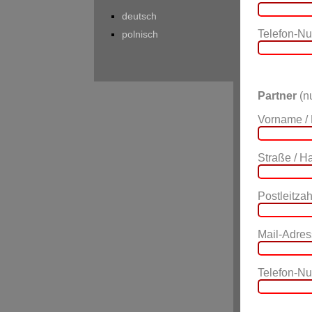
deutsch
Telefon-N
polnisch
Partner
(nu
Vorname /
Straße / 
Postleitzahl
Mail-Adres
Telefon-N