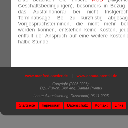
Geschäftsbedingungen), besonders in Bezug 
das Ausfallhonorar bei nicht fristgerech
Terminabsage. Bei zu kurzfristig abgesag
Vorgesprächsterminen, die nicht mehr bel
werden können, entstehen keine Kosten, jed
entfällt der Anspruch auf eine weitere kostenl
halbe Stunde.
www.manfred-soeder.de
|
www.danuta-prentki.de
Copyright (2006-2026):
Dipl.-Psych. Dipl.-Ing. Danuta Prentki
Letzte Aktualisierung: Düsseldorf, 06.11.2025
Startseite
Impressum
Datenschutz
Kontakt
Links