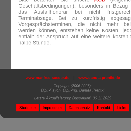
Geschäftsbedingungen), besonders in Bezug 
das Ausfallhonorar bei nicht fristgerech
Terminabsage. Bei zu kurzfristig abgesag
Vorgesprächsterminen, die nicht mehr bel
werden können, entstehen keine Kosten, jed
entfällt der Anspruch auf eine weitere kostenl
halbe Stunde.
www.manfred-soeder.de
|
www.danuta-prentki.de
Copyright (2006-2026):
Dipl.-Psych. Dipl.-Ing. Danuta Prentki
Letzte Aktualisierung: Düsseldorf, 06.11.2025
Startseite
Impressum
Datenschutz
Kontakt
Links