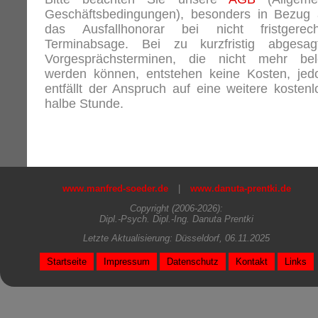
Geschäftsbedingungen), besonders in Bezug 
das Ausfallhonorar bei nicht fristgerech
Terminabsage. Bei zu kurzfristig abgesag
Vorgesprächsterminen, die nicht mehr bel
werden können, entstehen keine Kosten, jed
entfällt der Anspruch auf eine weitere kostenl
halbe Stunde.
www.manfred-soeder.de
|
www.danuta-prentki.de
Copyright (2006-2026):
Dipl.-Psych. Dipl.-Ing. Danuta Prentki
Letzte Aktualisierung: Düsseldorf, 06.11.2025
Startseite
Impressum
Datenschutz
Kontakt
Links