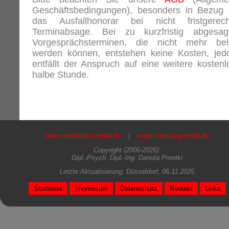
Geschäftsbedingungen), besonders in Bezug 
das Ausfallhonorar bei nicht fristgerech
Terminabsage. Bei zu kurzfristig abgesag
Vorgesprächsterminen, die nicht mehr bel
werden können, entstehen keine Kosten, jed
entfällt der Anspruch auf eine weitere kostenl
halbe Stunde.
www.manfred-soeder.de
|
www.danuta-prentki.de
Copyright (2006-2026):
Dipl.-Psych. Dipl.-Ing. Danuta Prentki
Letzte Aktualisierung: Düsseldorf, 06.11.2025
Startseite
Impressum
Datenschutz
Kontakt
Links