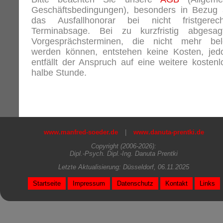
Geschäftsbedingungen), besonders in Bezug 
das Ausfallhonorar bei nicht fristgerech
Terminabsage. Bei zu kurzfristig abgesag
Vorgesprächsterminen, die nicht mehr bel
werden können, entstehen keine Kosten, jed
entfällt der Anspruch auf eine weitere kostenl
halbe Stunde.
www.manfred-soeder.de
|
www.danuta-prentki.de
Copyright (2006-2026):
Dipl.-Psych. Dipl.-Ing. Danuta Prentki
Letzte Aktualisierung: Düsseldorf, 06.11.2025
Startseite
Impressum
Datenschutz
Kontakt
Links