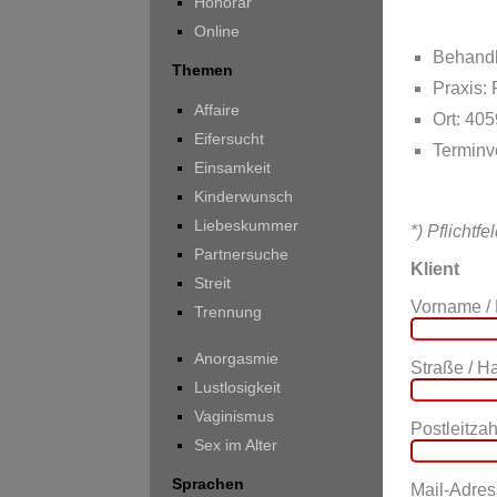
Honorar
Online
Behandl
Themen
Praxis:
Affaire
Ort: 40
Eifersucht
Terminv
Einsamkeit
Kinderwunsch
Liebeskummer
*) Pflichtfe
Partnersuche
Klient
Streit
Vorname /
Trennung
Anorgasmie
Straße / 
Lustlosigkeit
Vaginismus
Postleitzahl
Sex im Alter
Sprachen
Mail-Adres