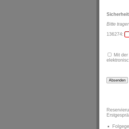
Sicherhei
Bitte trage
136274:
Mit der
elektronisc
Reservier
Erstgespr
Folgege