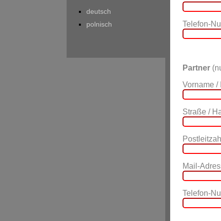
deutsch
Telefon-N
polnisch
Partner
(nu
Vorname /
Straße / 
Postleitzahl
Mail-Adres
Telefon-N