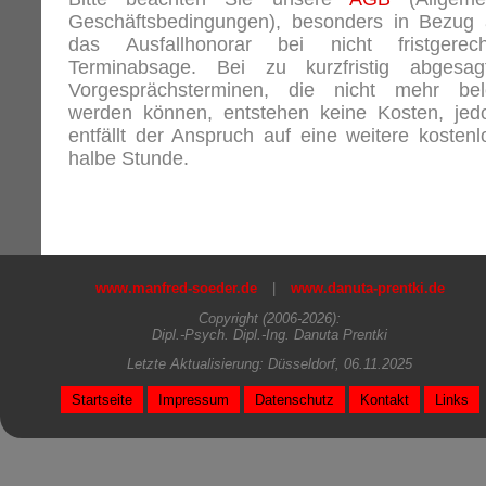
Geschäftsbedingungen), besonders in Bezug 
das Ausfallhonorar bei nicht fristgerech
Terminabsage. Bei zu kurzfristig abgesag
Vorgesprächsterminen, die nicht mehr bel
werden können, entstehen keine Kosten, jed
entfällt der Anspruch auf eine weitere kostenl
halbe Stunde.
www.manfred-soeder.de
|
www.danuta-prentki.de
Copyright (2006-2026):
Dipl.-Psych. Dipl.-Ing. Danuta Prentki
Letzte Aktualisierung: Düsseldorf, 06.11.2025
Startseite
Impressum
Datenschutz
Kontakt
Links