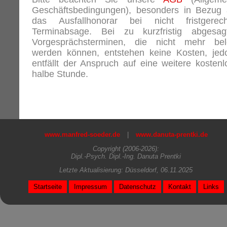
Geschäftsbedingungen), besonders in Bezug 
das Ausfallhonorar bei nicht fristgerech
Terminabsage. Bei zu kurzfristig abgesag
Vorgesprächsterminen, die nicht mehr bel
werden können, entstehen keine Kosten, jed
entfällt der Anspruch auf eine weitere kostenl
halbe Stunde.
www.manfred-soeder.de
|
www.danuta-prentki.de
Copyright (2006-2026):
Dipl.-Psych. Dipl.-Ing. Danuta Prentki
Letzte Aktualisierung: Düsseldorf, 06.11.2025
Startseite
Impressum
Datenschutz
Kontakt
Links