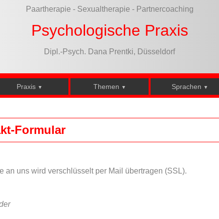
Paartherapie - Sexualtherapie - Partnercoaching
Psychologische Praxis
Dipl.-Psych. Dana Prentki, Düsseldorf
Praxis
Themen
Sprachen
▼
▼
▼
kt-Formular
e an uns wird verschlüsselt per Mail übertragen (SSL).
lder