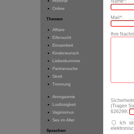
Honorar
Name*:
Online
Mail*:
Themen
Affaire
Ihre Nachri
Eifersucht
Einsamkeit
Kinderwunsch
Liebeskummer
Partnersuche
Streit
Trennung
Anorgasmie
Sicherheit
Lustlosigkeit
(Tragen Sie
626299:
Vaginismus
Sex im Alter
Ich st
elektronisc
Sprachen